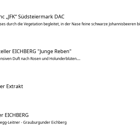
nc „JFK“ Südsteiermark DAC
es durch die Vegetation begleitet, in der Nase feine schwarze Johannisbeeren b
eller EICHBERG "Junge Reben"
ensiven Duft nach Rosen und Holunderblüten....
r Extrakt
er EICHBERG
legg-Leitner - Grauburgunder Eichberg