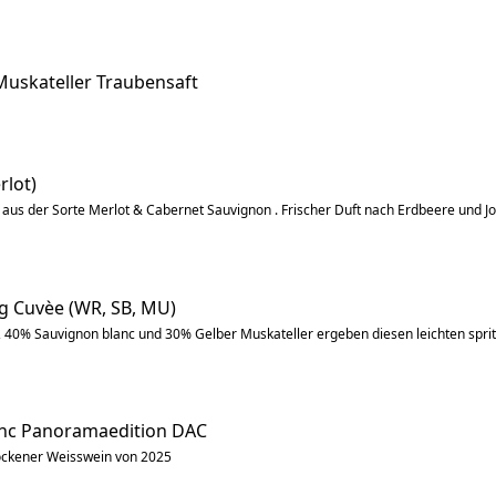
Muskateller Traubensaft
rlot)
 aus der Sorte Merlot & Cabernet Sauvignon . Frischer Duft nach Erdbeere und 
zig Cuvèe (WR, SB, MU)
, 40% Sauvignon blanc und 30% Gelber Muskateller ergeben diesen leichten spr
anc Panoramaedition DAC
ockener Weisswein von 2025